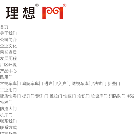
首页
关于我们
公司简介
企业文化
荣誉资质
发展历程
厂区环境
产品中心
民用门
常规车库门
庭院车库门
进户门/入户门
透视车库门/法式门
折叠门
工业用门
硬质快卷门
提升门/滑升门
推拉门
快速门
堆积门
垃圾库门
消防队门
4
特种门
防撞大门
机库门
联系我们
联系方式
留言反馈